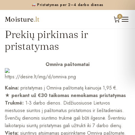
Pristatymas per 2–4 darbo dienas
0
Moisture
.lt
Prekių pirkimas ir
pristatymas
Omniva paštomatai
Kaina:
pristatymas į Omniva paštomatą kainuoja 1,95 €.
★ perkant už €30 taikomas nemokamas pristatymas
Trukmė:
1-3 darbo dienos. Didžiuosiuose Lietuvos
miestuose siuntos į paštomatus pristatomos ir šeštadieniais.
Švenčių dienomis siuntimo trukmė gali būti ilgesnė. Šventiniu
laikotarpiu siuntų pristatymas gali užtrukti iki 7 darbo dienų.
Vieta:
siuntinys atsiimamas pasirinktame Omniva paštomate.