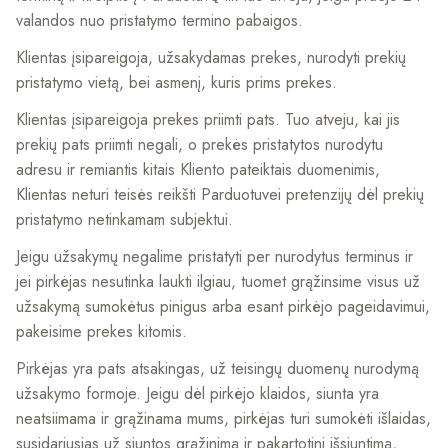
valandos nuo pristatymo termino pabaigos.
Klientas įsipareigoja, užsakydamas prekes, nurodyti prekių
pristatymo vietą, bei asmenį, kuris prims prekes.
Klientas įsipareigoja prekes priimti pats. Tuo atveju, kai jis
prekių pats priimti negali, o prekės pristatytos nurodytu
adresu ir remiantis kitais Kliento pateiktais duomenimis,
Klientas neturi teisės reikšti Parduotuvei pretenzijų dėl prekių
pristatymo netinkamam subjektui.
Jeigu užsakymų negalime pristatyti per nurodytus terminus ir
jei pirkėjas nesutinka laukti ilgiau, tuomet grąžinsime visus už
užsakymą sumokėtus pinigus arba esant pirkėjo pageidavimui,
pakeisime prekes kitomis.
Pirkėjas yra pats atsakingas, už teisingų duomenų nurodymą
užsakymo formoje. Jeigu dėl pirkėjo klaidos, siunta yra
neatsiimama ir grąžinama mums, pirkėjas turi sumokėti išlaidas,
susidariusias už siuntos grąžinimą ir pakartotinį išsiuntimą,