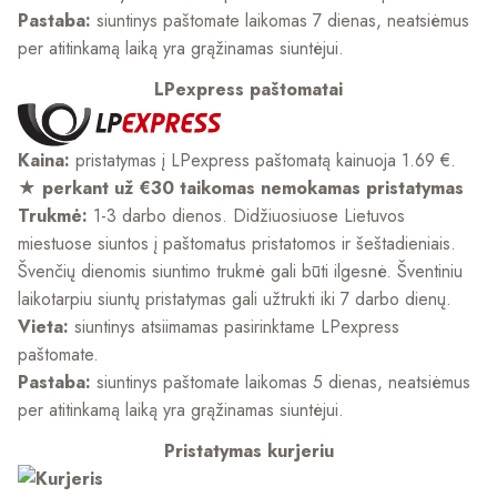
Pastaba:
siuntinys paštomate laikomas 7 dienas, neatsiėmus
per atitinkamą laiką yra grąžinamas siuntėjui.
LPexpress paštomatai
Kaina:
pristatymas į LPexpress paštomatą kainuoja 1.69 €.
★ perkant už €30 taikomas nemokamas pristatymas
Trukmė:
1-3 darbo dienos. Didžiuosiuose Lietuvos
miestuose siuntos į paštomatus pristatomos ir šeštadieniais.
Švenčių dienomis siuntimo trukmė gali būti ilgesnė. Šventiniu
laikotarpiu siuntų pristatymas gali užtrukti iki 7 darbo dienų.
Vieta:
siuntinys atsiimamas pasirinktame LPexpress
paštomate.
Pastaba:
siuntinys paštomate laikomas 5 dienas, neatsiėmus
per atitinkamą laiką yra grąžinamas siuntėjui.
Pristatymas kurjeriu