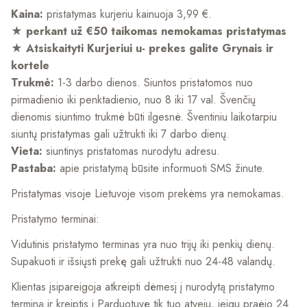
Kaina:
pristatymas kurjeriu kainuoja 3,99 €.
★ perkant už €50 taikomas nemokamas pristatymas
★ Atsiskaityti Kurjeriui u- prekes galite Grynais ir
kortele
Trukmė:
1-3 darbo dienos. Siuntos pristatomos nuo
pirmadienio iki penktadienio, nuo 8 iki 17 val. Švenčių
dienomis siuntimo trukmė būti ilgesnė. Šventiniu laikotarpiu
siuntų pristatymas gali užtrukti iki 7 darbo dienų.
Vieta:
siuntinys pristatomas nurodytu adresu.
Pastaba:
apie pristatymą būsite informuoti SMS žinute.
Pristatymas visoje Lietuvoje visom prekėms yra nemokamas.
Pristatymo terminai:
Vidutinis pristatymo terminas yra nuo trijų iki penkių dienų.
Supakuoti ir išsiųsti prekę gali užtrukti nuo 24-48 valandų.
Klientas įsipareigoja atkreipti dėmesį į nurodytą pristatymo
terminą ir kreiptis į Parduotuvę tik tuo atveju, jeigu praėjo 24